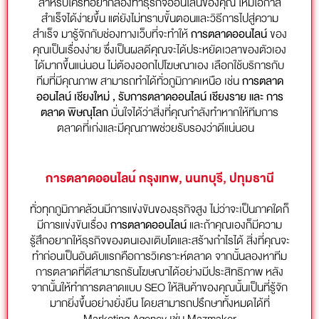
สำหรับใครที่อยากลองทำธุรกิจออนไลน์ของคุณ ให้มีโอกาส
สำเร็จได้ง่ายขึ้น แต่ยังไม่ทราบขั้นตอนและวิธีการไปสู่ความ
สำเร็จ มารู้จักกับช่องทางเว็บที่จะทำให้
การตลาดออนไลน์
ของ
คุณเป็นเรื่องง่าย ซึ่งเป็นผลดีคุณจะได้ประหยัดเวลาของตัวเอง
ได้มากขึ้นแน่นอน ไม่ต้องออกไปโฆษณาเอง เลือกใช้บริการกับ
ทีมที่มีคุณภาพ สามารถทำได้ทั่วภูมิภาคเหนือ เช่น
การตลาด
ออนไลน์ เชียงใหม่
, รับ
การตลาดออนไลน์
เชียงราย และ
การ
ตลาด
พิษณุโลก
มั่นใจได้ว่าสิ่งที่คุณกำลังทำหากให้ทีมการ
ตลาดที่เก่งและมีคุณภาพช่วยรับรองว่าดีแน่นอน
การตลาดออนไลน์ กรุงเทพ, นนทบุรี, ปทุมธานี
ทั่วทุกภูมิภาคล้วนมีการแข่งขันของธุรกิจสูง ไม่ว่าจะเป็นภาคใดก็
มีการแข่งขันเรื่อง
การตลาดออนไลน์
และถ้าคุณเองก็มีความ
รู้สึกอยากให้ธุรกิจของตนเองเติบโตและสร้างกำไรได้ สิ่งที่คุณจะ
ทำก่อนเป็นอันดับแรกคือการวิเคราะห์ตลาด จากนั้นลองหาทีม
การตลาดที่ดีสามารถรันโฆษณาได้อย่างมีประสิทธิภาพ หลัง
จากนั้นให้ทำการตลาดแบบ SEO ให้สินค้าของคุณนั้นเป็นที่รู้จัก
มากยิ่งขึ้นอย่างยั่งยืน โดยสามารถปรึกษาทั้งหมดได้ที่