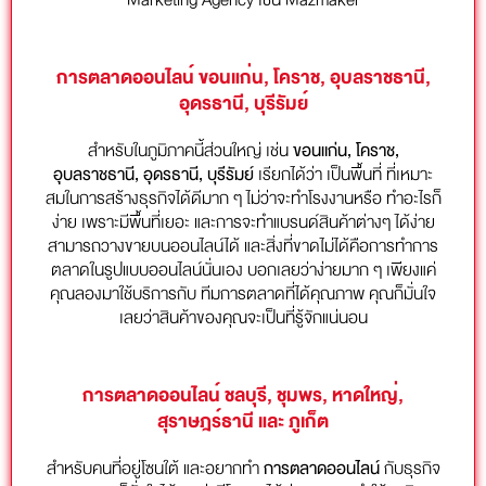
Marketing Agency เช่น Mazmaker
การตลาดออนไลน์ ขอนแก่น, โคราช, อุบลราชธานี,
อุดรธานี, บุรีรัมย์
สำหรับในภูมิภาคนี้ส่วนใหญ่ เช่น
ขอนแก่น
, โคราช,
อุบลราชธานี, อุดรธานี, บุรีรัมย์
เรียกได้ว่า เป็นพื้นที่ ที่เหมาะ
สมในการสร้างธุรกิจได้ดีมาก ๆ ไม่ว่าจะทำโรงงานหรือ ทำอะไรก็
ง่าย เพราะมีพื้นที่เยอะ และการจะทำแบรนด์สินค้าต่างๆ ได้ง่าย
สามารถวางขายบนออนไลน์ได้ และสิ่งที่ขาดไม่ได้คือการทำการ
ตลาดในรูปแบบออนไลน์นั่นเอง บอกเลยว่าง่ายมาก ๆ เพียงแค่
คุณลองมาใช้บริการกับ ทีมการตลาดที่ได้คุณภาพ คุณก็มั่นใจ
เลยว่าสินค้าของคุณจะเป็นที่รู้จักแน่นอน
การตลาดออนไลน์ ชลบุรี, ชุมพร, หาดใหญ่,
สุราษฎร์ธานี และ ภูเก็ต
สำหรับคนที่อยู่โซนใต้ และอยากทำ
การตลาดออนไลน์
กับธุรกิจ