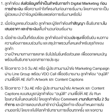
ลูกค้าต้อง
ส่งตัวช้อมูลที่จำเป็นสำหรับการทำ Digital Marketing ก่อน
การชำระเงิน
เพื่อความเข้าใจที่ตรงกันก่อนการเริ่มงาน โดยทางเราจะเป็น
ผู้ช่วยแนะนำว่าข้อมูลมีเพียงพอต่อการเริ่มงานหรือไม่
เมื่อข้อมูลครบถ้วนแล้ว ลูกค้าและผู้จัดทำต้อง
ทำสัญญา
เซ็นรับทราบ
ใบ
เสนอราคา และชำระเงิน
เต็มจำนวนก่อนเริ่มงาน
เมื่อชำระเงินเป็นที่เรียบร้อย ลูกค้าต้องเข้าร่วม
ประชุม
เพื่อยืนยัน แนวทาง
ความต้องการแบบร่วมกัน และสรุปภาพรวมทั้งหมดสำหรับธุรกิจของ
ลูกค้า
วางเป้าหมายทางการตลาด รับโปรโมชั่นหรือส่วนลด เพื่อออกแคมเปญ
พร้อมเซ็นรับทราบเอกสารการประชุม
ใช้เวลาราว 3-5 วัน AE หรือ ผู้ประสานงานนำส่ง Marketing Campaign
ผ่าน Line Group พร้อม VDO Call เพื่ออธิบายงาน ลูกค้าต้อง “อนุมัติ”
งานเพื่อให้ AE ส่งทำ Artwork และ Content Captions
ใช้เวลาราว 7 วัน AE หรือ ผู้ประสานงานนำส่ง Artwork และ Content
Captions แบบสมบูรณ์ลูกค้าต้อง “อนุมัติ” งานเพื่อให้ AE ส่ง Run
โฆษณาในขั้นตอนต่อไป โดยลูกค้าต้อง
Comment งานกลับภายใน 2 วัน
ทำการ
และมีการตอบกลับล่าช้ากว่านั้นผู้จัดทำจะเลื่อนกำหนดการส่ง
งานออกไป โดยจะแจ้งให้ลูกค้ารับทราบการเลื่อนทุกครั้ง และขอความ