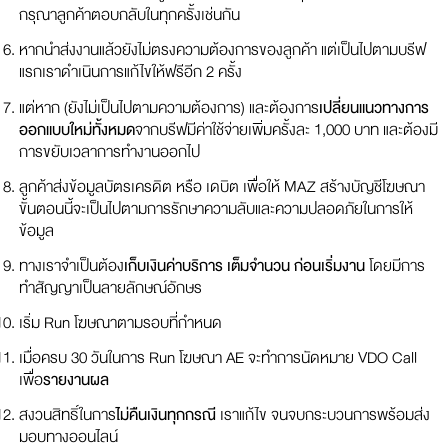
กรุณาลูกค้าตอบกลับในทุกครั้งเช่นกัน
หากนำส่งงานแล้วยังไม่ตรงความต้องการของลูกค้า แต่เป็นไปตามบรีฟ
แรกเราดำเนินการแก้ไขให้ฟรีอีก 2 ครั้ง
แต่หาก (ยังไม่เป็นไปตามความต้องการ) และต้องการ
เปลี่ยนแนวทางการ
ออกแบบใหม่ทั้งหมด
จากบรีฟมีค่าใช้จ่ายเพิ่มครั้งละ 1,000 บาท และต้องมี
การขยับเวลาการทำงานออกไป
ลูกค้าส่งข้อมูลบัตรเครดิต หรือ เดบิต เพื่อให้ MAZ สร้างบัญชีโฆษณา
ขั้นตอนนี้จะเป็นไปตามการรักษาความลับและความปลอดภัยในการให้
ข้อมูล
ทางเราจำเป็นต้อง
เก็บเงินค่าบริการ เต็มจำนวน ก่อนเริ่มงาน
โดยมีการ
ทำสัญญาเป็นลายลักษณ์อักษร
เริ่ม Run โฆษณาตามรอบที่กำหนด
เมื่อครบ 30 วันในการ Run โฆษณา AE จะทำการนัดหมาย VDO Call
เพื่อ
รายงานผล
สงวนสิทธิ์ในการ
ไม่คืนเงินทุกกรณี
เราแก้ไข จนจบกระบวนการพร้อมส่ง
มอบทางออนไลน์