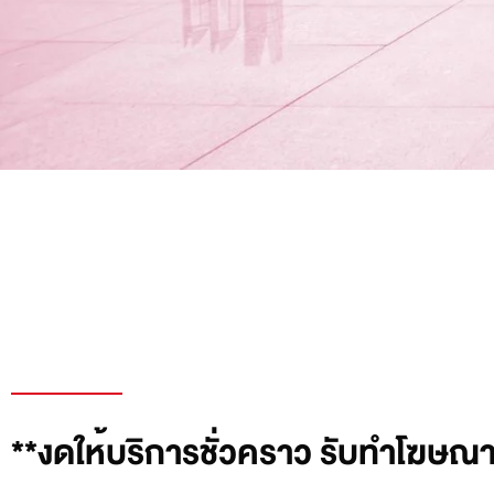
**งดให้บริการชั่วคราว รับทำโฆษ