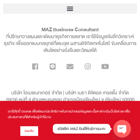
MAZ Business Consultant
ที่ปรึกษาวางแผนและพัฒนาธุรกิจการตลาด เราใช้ข้อมูลเชิงลึกวิเคราะห์
ธุรกิจ เพื่อออกแบบกลยุทธ์ที่ตรงจุด ผสานดิจิทัลเทคโนโลยี ขับเคลื่อนการ
เติบโตอย่างยั่งยืนและวัดผลได้
บริษัท ไอเมซเมกเกอร์ จำกัด | บริษัท เมธา ดิจิตอล เทรดดิ้ง จำกัด
59/56 หมู่ที่ 4 ตำบลหนองหอย อำเภอเมืองเชียงใหม่ จ.เชียงใหม่ 50000
เราใช้คุ๊กกี้ Cookie เพื่อพัฒนาประสิทธิภาพในการนำเสนอข้อมูลและเนื้อหาต่างๆในเว็บไซต์ และเพื่อ
099-136-8998
ประสบการณ์ที่ดีสำหรับผู้เข้าใช้งาน
สวัสดีค่ะ MAZ ยินดีให้บริการนะคะ
ยอมรับ
MAZ Business Consultant
| Copyrights © 2016 - 2024 All Rights
Reserved.