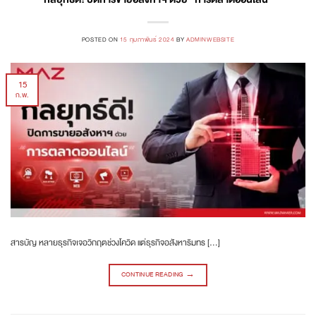
POSTED ON
15 กุมภาพันธ์ 2024
BY
ADMINWEBSITE
15
ก.พ.
สารบัญ หลายธุรกิจเจอวิกฤตช่วงโควิด แต่ธุรกิจอสังหาริมทร […]
CONTINUE READING
→