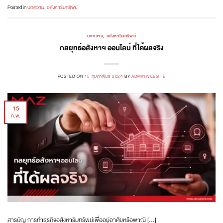
Posted in
บทความ
,
อสังหาริมทรัพย์
บทความ
,
อสังหาริมทรัพย์
กลยุทธ์อสังหาฯ ออนไลน์ ที่ได้ผลจริง
POSTED ON
15 กุมภาพันธ์ 2024
BY
ADMINWEBSITE
15
ก.พ.
สารบัญ การทำธุรกิจอสังหาริมทรัพย์เพื่ออยู่อาศัยหรือพาณิ […]