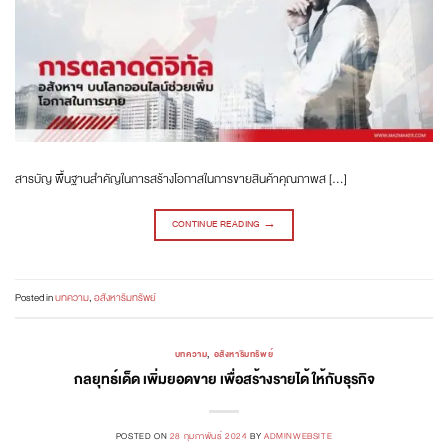
สารบัญ พื้นฐานสำคัญในการสร้างโอกาสในการขายสินค้าคุณภาพส […]
CONTINUE READING
→
Posted in
บทความ
,
อสังหาริมทรัพย์
บทความ
,
อสังหาริมทรัพย์
กลยุทธ์เด็ด เพิ่มยอดขาย เพื่อสร้างรายได้ ให้กับธุรกิจ
POSTED ON
28 กุมภาพันธ์ 2024
BY
ADMINWEBSITE