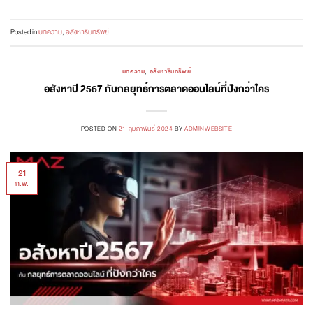
Posted in
บทความ
,
อสังหาริมทรัพย์
บทความ
,
อสังหาริมทรัพย์
อสังหาปี 2567 กับกลยุทธ์การตลาดออนไลน์ที่ปังกว่าใคร
POSTED ON
21 กุมภาพันธ์ 2024
BY
ADMINWEBSITE
21
ก.พ.