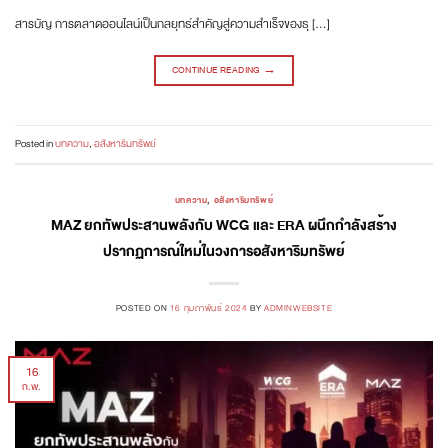
สารบัญ การตลาดออนไลน์เป็นกลยุทธ์สำคัญสู่ความสำเร็จของธุ […]
CONTINUE READING
→
Posted in
บทความ
,
อสังหาริมทรัพย์
บทความ
,
อสังหาริมทรัพย์
MAZ ยกทัพประสานพลังกับ WCG และ ERA ผนึกกำลังสร้าง
ปรากฏการณ์ใหม่ในวงการอสังหาริมทรัพย์
POSTED ON
16 กุมภาพันธ์ 2024
BY
ADMINWEBSITE
16
ก.พ.