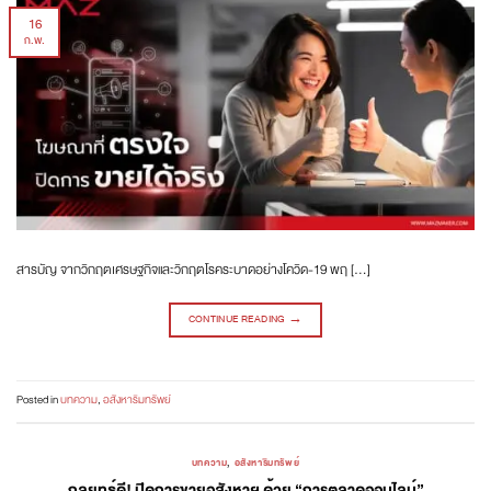
16
ก.พ.
สารบัญ จากวิกฤตเศรษฐกิจและวิกฤตโรคระบาดอย่างโควิด-19 พฤ […]
CONTINUE READING
→
Posted in
บทความ
,
อสังหาริมทรัพย์
บทความ
,
อสังหาริมทรัพย์
กลยุทธ์ดี! ปิดการขายอสังหาฯ ด้วย “การตลาดออนไลน์”