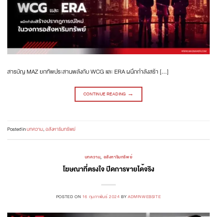
สารบัญ MAZ ยกทัพประสานพลังกับ WCG และ ERA ผนึกกำลังสร้า […]
CONTINUE READING
→
Posted in
บทความ
,
อสังหาริมทรัพย์
บทความ
,
อสังหาริมทรัพย์
โฆษณาที่ตรงใจ ปิดการขายได้จริง
POSTED ON
16 กุมภาพันธ์ 2024
BY
ADMINWEBSITE