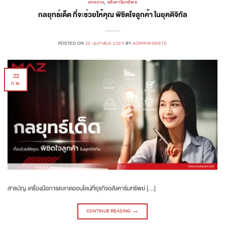
บทความ
,
อสังหาริมทรัพย์
กลยุทธ์เด็ด ที่จะช่วยให้คุณ พิชิตใจลูกค้า ในยุคดิจิทัล
POSTED ON
22 กุมภาพันธ์ 2024
BY
ADMINWEBSITE
22
ก.พ.
สารบัญ เครื่องมือการตลาดออนไลน์ที่ธุรกิจอสังหาริมทรัพย์ […]
CONTINUE READING
→