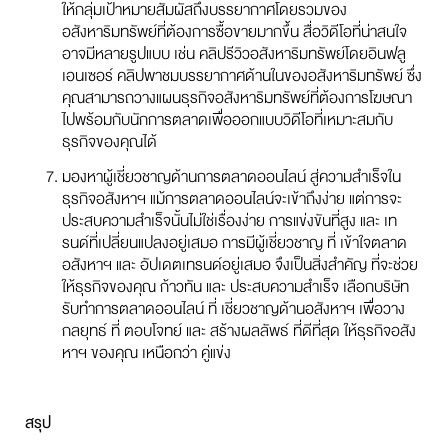
ให้กลุ่มเป้าหมายสัมผัสถึงบรรยากาศโดยรวมของ
อสังหาริมทรัพย์ที่ต้องการซื้อขายมากขึ้น สื่อวิดีโอที่น่าสนใจ
อาจมีหลายรูปแบบ เช่น คลิปรีวิวอสังหาริมทรัพย์โดยอินฟลู
เอนเซอร์ คลิปพาชมบรรยากาศด้านในของอสังหาริมทรัพย์ ซึ่ง
คุณสามารถวางแผนธุรกิจอสังหาริมทรัพย์ที่ต้องการโฆษณา
ไปพร้อมกับนักการตลาดเพื่อออกแบบวิดีโอที่เหมาะสมกับ
ธุรกิจของคุณได้
มองหาผู้เชี่ยวชาญด้านการตลาดออนไลน์ สู่ความสำเร็จใน
ธุรกิจอสังหาฯ แม้การตลาดออนไลน์จะเข้าถึงง่าย แต่การจะ
ประสบความสำเร็จนั้นไม่ใช่เรื่องง่าย การแข่งขันที่สูง และ เท
รนด์ที่เปลี่ยนแปลงอยู่เสมอ การมีผู้เชี่ยวชาญ ที่ เข้าใจตลาด
อสังหาฯ และ อัปเดตเทรนด์อยู่เสมอ จึงเป็นสิ่งสำคัญ ที่จะช่วย
ให้ธุรกิจของคุณ ก้าวทัน และ ประสบความสำเร็จ เลือกบริษัท
รับทำการตลาดออนไลน์ ที่ เชี่ยวชาญด้านอสังหาฯ เพื่อวาง
กลยุทธ์ ที่ ตอบโจทย์ และ สร้างผลลัพธ์ ที่ดีที่สุด ให้ธุรกิจอสัง
หาฯ ของคุณ เหนือกว่า คู่แข่ง
สรุป