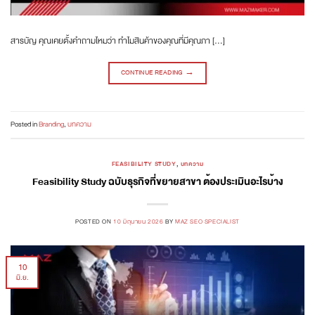
สารบัญ คุณเคยตั้งคำถามไหมว่า ทำไมสินค้าของคุณที่มีคุณภา […]
CONTINUE READING
→
Posted in
Branding
,
บทความ
FEASIBILITY STUDY
,
บทความ
Feasibility Study ฉบับธุรกิจที่ขยายสาขา ต้องประเมินอะไรบ้าง
POSTED ON
10 มิถุนายน 2026
BY
MAZ SEO SPECIALIST
10
มิ.ย.