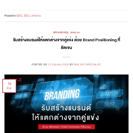
Posted in
GEO
,
SEO
,
บทความ
BRANDING
,
บทความ
รับสร้างแบรนด์ให้แตกต่างจากคู่แข่ง ด้วย Brand Positioning ที่
ชัดเจน
POSTED ON
12 มิถุนายน 2026
BY
MAZ SEO SPECIALIST
12
มิ.ย.