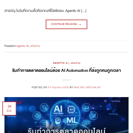
สารบัญ ในวันที่ความเร็วคือเกณฑ์ชี้วัดชัยชนะ Agentic AI […]
CONTINUE READING
→
Posted in
Agentic AI
,
บทความ
AGENTIC AI
,
บทความ
รับทำการตลาดออนไลน์ด้วย AI Automation ที่ส่งถูกคนถูกเวลา
POSTED ON
24 มิถุนายน 2026
BY
MAZ SEO SPECIALIST
24
มิ.ย.