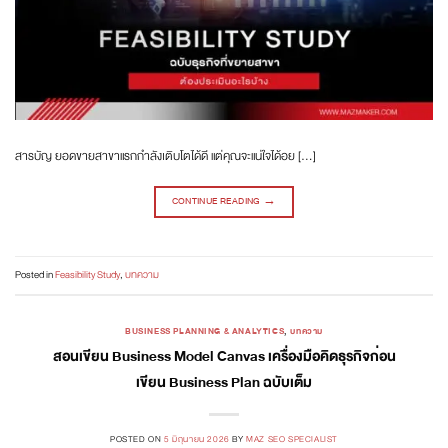
สารบัญ ยอดขายสาขาแรกกำลังเติบโตได้ดี แต่คุณจะแน่ใจได้อย […]
CONTINUE READING
→
Posted in
Feasibility Study
,
บทความ
BUSINESS PLANNING & ANALYTICS
,
บทความ
สอนเขียน Business Model Canvas เครื่องมือคิดธุรกิจก่อน
เขียน Business Plan ฉบับเต็ม
POSTED ON
5 มิถุนายน 2026
BY
MAZ SEO SPECIALIST