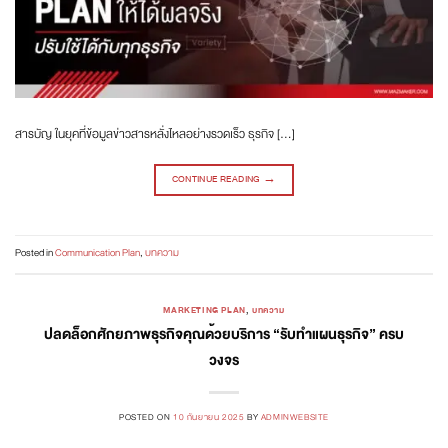
สารบัญ ในยุคที่ข้อมูลข่าวสารหลั่งไหลอย่างรวดเร็ว ธุรกิจ […]
CONTINUE READING
→
Posted in
Communication Plan
,
บทความ
MARKETING PLAN
,
บทความ
ปลดล็อกศักยภาพธุรกิจคุณด้วยบริการ “รับทำแผนธุรกิจ” ครบ
วงจร
POSTED ON
10 กันยายน 2025
BY
ADMINWEBSITE