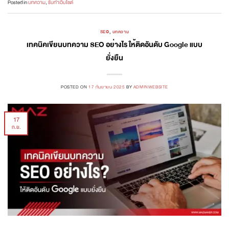
Posted in
บทความ
,
รับทำเว็บไซต์
SEO
,
บทความ
เทคนิคเขียนบทความ SEO อย่างไร ให้ติดอันดับ Google แบบ
ยั่งยืน
POSTED ON
17 กันยายน 2025
BY
ADMINWEBSITE
17
ก.ย.