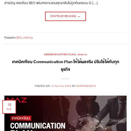
สารบัญ เคยเขียน SEO แต่บทความของคุณกลับไม่ถูกค้นเจอบน G […]
CONTINUE READING
→
Posted in
SEO
,
บทความ
COMMUNICATION PLAN
,
บทความ
เทคนิคเขียน Communication Plan ให้ได้ผลจริง ปรับใช้ได้กับทุก
ธุรกิจ
POSTED ON
12 กันยายน 2025
BY
ADMINWEBSITE
12
ก.ย.