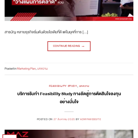
สารบัญ หลายธุรกิจเริ่มต้นด้วยไอเดียที่ดี แต่ในยุคที่การ […]
CONTINUE READING
→
Posted in
Marketing Plan
,
บทความ
FEASIBILITY STUDY
,
บทความ
บริการรับทำ Feasibility Study ทางลัดสู่การตัดสินใจลงทุน
อย่างมั่นใจ
POSTED ON
27 สิงหาคม 2025
BY
ADMINWEBSITE