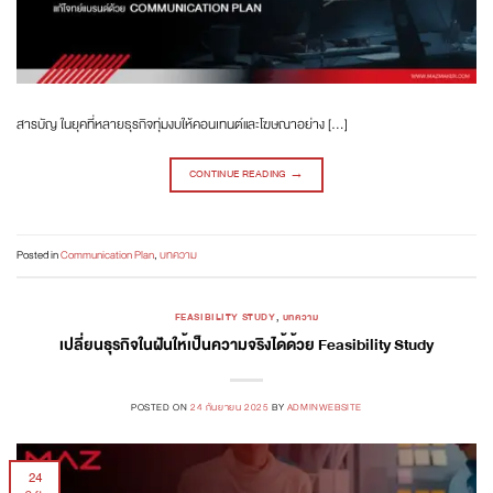
สารบัญ ในยุคที่หลายธุรกิจทุ่มงบให้คอนเทนต์และโฆษณาอย่าง […]
CONTINUE READING
→
Posted in
Communication Plan
,
บทความ
FEASIBILITY STUDY
,
บทความ
เปลี่ยนธุรกิจในฝันให้เป็นความจริงได้ด้วย Feasibility Study
POSTED ON
24 กันยายน 2025
BY
ADMINWEBSITE
24