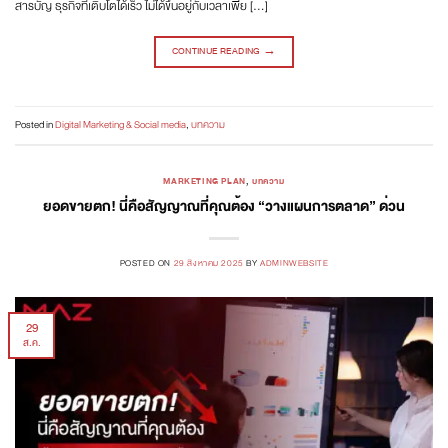
สารบัญ ธุรกิจที่เติบโตได้เร็ว ไม่ได้ขึ้นอยู่กับเวลาเพีย […]
CONTINUE READING
→
Posted in
Digital Marketing & Social media
,
บทความ
MARKETING PLAN
,
บทความ
ยอดขายตก! นี่คือสัญญาณที่คุณต้อง “วางแผนการตลาด” ด่วน
POSTED ON
29 สิงหาคม 2025
BY
ADMINWEBSITE
29
ส.ค.