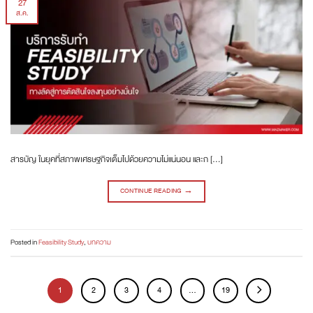
27
ส.ค.
สารบัญ ในยุคที่สภาพเศรษฐกิจเต็มไปด้วยความไม่แน่นอน และก […]
CONTINUE READING
→
Posted in
Feasibility Study
,
บทความ
1
2
3
4
…
19