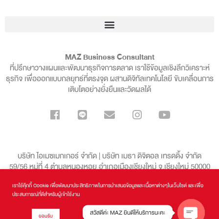
MAZ Business Consultant
ที่ปรึกษาวางแผนและพัฒนาธุรกิจการตลาด เราใช้ข้อมูลเชิงลึกวิเคราะห์
ธุรกิจ เพื่อออกแบบกลยุทธ์ที่ตรงจุด ผสานดิจิทัลเทคโนโลยี ขับเคลื่อนการ
เติบโตอย่างยั่งยืนและวัดผลได้
บริษัท ไอเมซเมกเกอร์ จำกัด | บริษัท เมธา ดิจิตอล เทรดดิ้ง จำกัด
59/56 หมู่ที่ 4 ตำบลหนองหอย อำเภอเมืองเชียงใหม่ จ.เชียงใหม่ 50000
เราใช้คุ๊กกี้ Cookie เพื่อพัฒนาประสิทธิภาพในการนำเสนอข้อมูลและเนื้อหาต่างๆในเว็บไซต์ และเพื่อ
099-136-8998
ประสบการณ์ที่ดีสำหรับผู้เข้าใช้งาน
สวัสดีค่ะ MAZ ยินดีให้บริการนะคะ
ยอมรับ
MAZ Business Consultant
| Copyrights © 2016 - 2024 All Rights