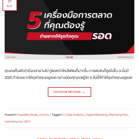
01
เม.ย.
คุณคงเห็นแล้วว่ายิ่งเวลาผ่านไป คู่แข่งหน้าใหม่ไฟแรงก็มากขึ้น การแข่งขันก็สูงยิ่งขึ้น ฉะนั้นปี
2020 ถ้ายังอยากให้ธุรกิจคุณอยู่รอด อย่างน้อยคุณควรรู้จัก 5 สิ่งนี้ที่ทำให้ธุรกิจคุณอยู่รอด
CONTINUE READING
→
Posted in
Feasibility Study
,
บทความ
|
Tagged
CI
,
Data Analytics
,
Digital Marketing
,
Marketing Plan
,
marketing tool
,
SEO