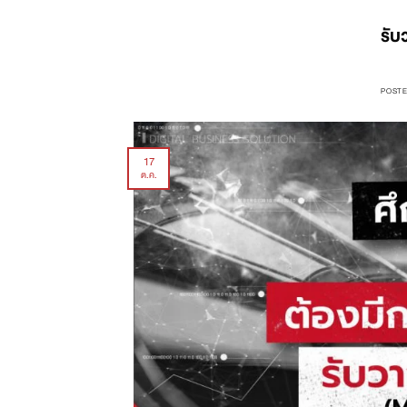
รับ
POST
17
ต.ค.