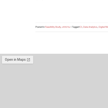
Posted in
Feasibility Study
,
บทความ
|
Tagged
CI
,
Data Analytics
,
Digital M