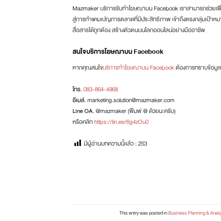
Mazmaker บริการรับทำโฆษณาบน Facebook เราสามารถช่วยเพิ่มปร
สู่การทำแคมเปญการตลาดที่มีประสิทธิภาพ เข้าถึงตรงกลุ่มเป้าหมา
สื่อสารได้ถูกต้อง สร้างตัวตนบนโลกออนไลน์อย่างมืออาชีพ
สนใจบริการโฆษณาบน Facebook
หากคุณสนใจ
บริการทำโฆษณาบน Facebook
ต้องการทราบข้อมูลบ
โทร.
083-864-4968
อีเมล์.
marketing.solution@mazmaker.com
Line OA.
@mazmaker (พิมพ์ @ ด้วยนะครับ)
หรือคลิก
https://lin.ee/6g4zOu0
มีผู้อ่านบทความนี้เเล้ว :
253
This entry was posted in
Business Planning & Analy