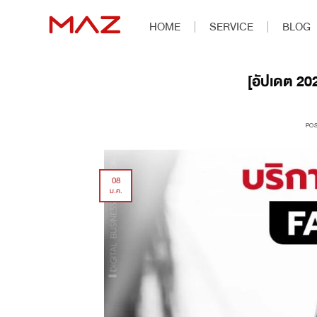
HOME
SERVICE
BLOG
[อัปเดต 2
PO
08
ม.ค.