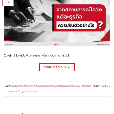
มิ.ย.
Covid-19 ไม่ได้เป็นเพียงโรคระบาดที่มาแล้วจากไป แต่เป็นโ […]
CONTINUE READING
→
Posted in
Business Planning & Analytics
,
Digital Marketing & Social media
,
บทความ
|
Tagged
Covid-19
,
การตลาดออนไลน์
,
แผนการตลาด