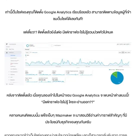
เท่านี้เว็บไซต์ของคุณก็ติดตั้ง Google Analytics เรียบร้อยแล้ว สามารถติดตามข้อมูลผู้ที่เข้า
ชมเว็บไซต์ได้เลยทันที!
แต่เดี๋ยว!? ติดตั้งแล้วยังไงต่อ มีแต่กราฟอะไรไม่รู้ชวนปวดหัวไปหมด
หลังจากติดตั้งแล้ว เมื่อคุณลองเข้าไปในหน้าของ Google Analytics จะพบหน้าต่างแบบนี้!
“มีแต่กราฟอะไรไม่รู้ ใครจะอ่านออก??”
หลายคนคงคิดแบบนั้น แต่ใจเย็นๆ Mazmaker จะมาสอนวิธีอ่านค่า/กราฟสำคัญๆ ที่มี
ประโยชน์กับธุรกิจของคุณกันครับ
หากคุณอยากรู้ว่าเว็บไซต์ของคุณน่าสนใจมากน้อยแค่ไหน คุณก็สามารถเริ่มต้นจาก การดู