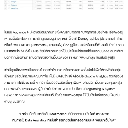
ในเมนู Audience จะมีหัวข้อย่อยมากมาย ซึ่งคุณสามารถทราบพฤติกรรมอย่างละเอียดของผู้
เข้าชมเว็บไซต์ได้จากการคลิกดูแถบเมนูต่างๆ เหล่านี้ อาทิ Demographics (ประชากรศาสตร์
หรือจำพวกเพศ อายุ) Interests (ความสนใจ) Geo (ภูมิศาสตร์ หรือคนที่เข้าชมเว็บไซต์มาจาก
ประเทศอะไร จังหวังไหน) และยังมีอีกมากมายที่เป็นประโยชน์ซึ่งบอกได้แบบรายบุคคลเลยทีเดียว
นอกจากนี้ยังสามารถบอกได้ด้วยว่าในเว็บไซต์ของเรา หน้าเพจไหนที่ผู้เข้าชมสนใจสูงสุด
เท่านี้คุณก็คงจะพอมีแนวทางในการทำโฆษณา หรือการตลาดครั้งต่อไปเพื่อให้ตรงใจกับกลุ่ม
เป้าหมายส่วนใหญ่ของคุณมากขึ้น เห็นไหมครับว่า แค่เครื่องมือ Google Analytics ตัวเดียวยัง
สามารถทำได้ถึงขนาดนี้ หากมีเครื่องมืออัจฉริยะอื่นๆ เพิ่มเข้ามด้วยอีก เว็บไซต์ของคุณจะสุด
ยอดขนาดไหน หากมองหาผู้รับทำเว็บไซต์ เราขอแนะนำบริการ Programing & System
Design จาก Mazmaker ที่จะเปลี่ยนเว็บไซต์ธรรมดาของคุณ ให้เป็นเว็บไซต์อัจฉริยะโดยทีม
งานผู้เชี่ยวชาญ
“มาร่วมมือกับเราสิครับ Mazmaker บริษัทออกแบบเว็บไซต์ การตลาด
ที่มีการใช้ Data Analytics ที่แม่นยำสูงมาช่วยในการออกแบบและพัฒนาเว็บไซต์”