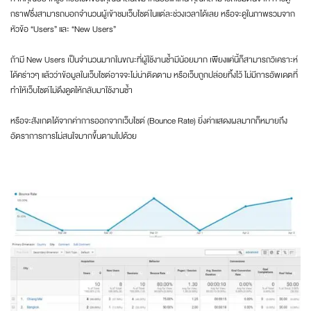
กราฟซึ่งสามารถบอกจำนวนผู้เข้าชมเว็บไซต์ในแต่ละช่วงเวลาได้เลย หรือจะดูในภาพรวมจาก
หัวข้อ “Users” และ “New Users”
ถ้ามี New Users เป็นจำนวนมากในขณะที่ผู้ใช้งานซ้ำมีน้อยมาก เพียงแค่นี้ก็สามารถวิเคราะห์
ได้คร่าวๆ แล้วว่าข้อมูลในเว็บไซต์อาจจะไม่น่าติดตาม หรือเว็บถูกปล่อยทิ้งไว้ ไม่มีการอัพเดตที่
ทำให้เว็บไซต์ไม่ดึงดูดให้กลับมาใช้งานซ้ำ
หรือจะสังเกตได้จากค่าการออกจากเว็บไซต์ (Bounce Rate) ยิ่งค่าแสดงผลมากก็หมายถึง
อัตราการการไม่สนใจมากขึ้นตามไปด้วย