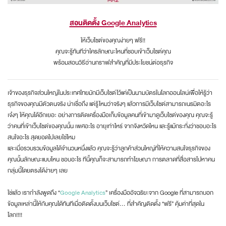
สอนติดตั้ง Google Analytics
ให้เว็บไซต์ของคุณง่ายๆ ฟรี!!
คุณจะรู้ทันทีว่าใครลักษณะไหนที่ชอบเข้าเว็บไซต์คุณ
พร้อมสอนวิธีอ่านกราฟสำคัญที่มีประโยชน์ต่อธุรกิจ
เจ้าของธุรกิจส่วนใหญ่ในประเทศไทยมักมีเว็บไซต์ไว้แค่เป็นนามบัตรในโลกออนไลน์เพื่อให้รู้ว่า
ธุรกิจของคุณมีตัวตนจริง น่าเชื่อถึง แต่รู้ไหมว่าจริงๆ แล้วการมีเว็บไซต์สามารถเนรมิตอะไร
เจ๋งๆ ให้คุณได้อีกเยอะ อย่างการติดเครื่องมือเก็บข้อมูลคนที่เข้ามาดูเว็บไซต์ของคุณ คุณจะรู้
ว่าคนที่เข้าเว็บไซต์ของคุณนั้น เพศอะไร อายุเท่าไหร่ จากจังหวัดไหน และรู้แม้กระทั่งว่าชอบอะไร
สนใจอะไร สุดยอดไปเลยใช่ไหม
และเมื่อรวบรวมข้อมูลได้จำนวนหนึ่งแล้ว คุณจะรู้ว่าลูกค้าส่วนใหญ่ที่ให้ความสนใจธุรกิจของ
คุณนั้นลักษณะแบบไหน ชอบอะไร ทีนี้คุณก็จะสามารถทำโฆษณา การตลาดที่สื่อสารไปหาคน
กลุ่มนี้โดยตรงได้ง่ายๆ เลย
ใช่แล้ว เรากำลังพูดถึง “
Google Analytics
” เครื่องมืออัจฉริยะจาก Google ที่สามารถบอก
ข้อมูลเหล่านี้ให้กับคุณได้ทันทีเมื่อติดตั้งบนเว็บไซต์… ที่สำคัญติดตั้ง “ฟรี” คุ้มค่าที่สุดใน
โลก!!!!