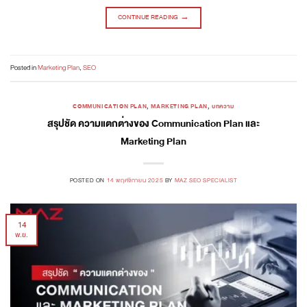
CONTINUE READING
→
Posted in
Marketing Plan
,
SEO
COMMUNICATION PLAN
,
MARKETING PLAN
,
บทความ
สรุปชัด ความแตกต่างของ Communication Plan และ
Marketing Plan
POSTED ON
14 พฤศจิกายน 2025
BY
MAZ SEO SPECIALIST
14
พ.ย.