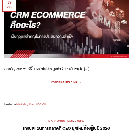
29
ม.ค.
สารบัญ crm ขายดีขึ้น แต่กำไรไม่โต ลูกค้าเข้ามาแล้วหายไป […]
CONTINUE READING
→
Posted in
Marketing Plan
,
บทความ
MARKETING PLAN
,
บทความ
เทรนด์แผนการตลาดที่ CEO ยุคใหม่ต้องรู้ในปี 2026