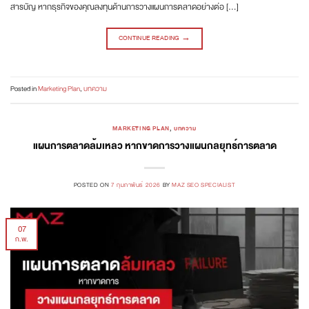
สารบัญ หากธุรกิจของคุณลงทุนด้านการวางแผนการตลาดอย่างต่อ […]
CONTINUE READING
→
Posted in
Marketing Plan
,
บทความ
MARKETING PLAN
,
บทความ
แผนการตลาดล้มเหลว หากขาดการวางแผนกลยุทธ์การตลาด
POSTED ON
7 กุมภาพันธ์ 2026
BY
MAZ SEO SPECIALIST
07
ก.พ.