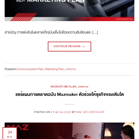
สารบัญ การแข่งขันในตลาดปัจจุบันเต็มไปด้วยความซับซ้อนและ […]
CONTINUE READING
→
Posted in
Communication Plan
,
Marketing Plan
,
บทความ
MARKETING PLAN
,
บทความ
แชร์แผนการตลาดฉบับ Mazmaker ตัวช่วยให้ธุรกิจของเติบโต
POSTED ON
24 ตุลาคม 2025
BY
MAZ SEO SPECIALIST
24
ต.ค.