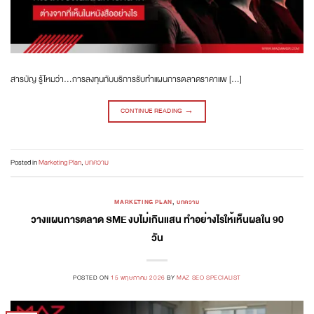
สารบัญ รู้ไหมว่า…การลงทุนกับบริการรับทำแผนการตลาดราคาแพ […]
CONTINUE READING
→
Posted in
Marketing Plan
,
บทความ
MARKETING PLAN
,
บทความ
วางแผนการตลาด SME งบไม่เกินแสน ทำอย่างไรให้เห็นผลใน 90
วัน
POSTED ON
15 พฤษภาคม 2026
BY
MAZ SEO SPECIALIST