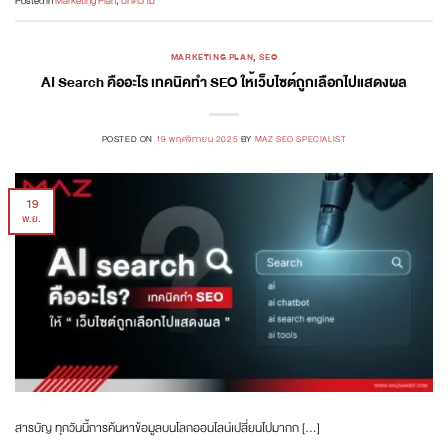
Posted in
Marketing Plan
,
บทความ
MARKETING PLAN
,
SEO
AI Search คืออะไร เทคนิคทำ SEO ให้เว็บไซต์ถูกเลือกไปแสดงผล
POSTED ON
19 พฤศจิกายน 2025
BY
MAZ SEO SPECIALIST
19
พ.ย.
สารบัญ ทุกวันนี้การค้นหาข้อมูลบนโลกออนไลน์เปลี่ยนไปมากก […]