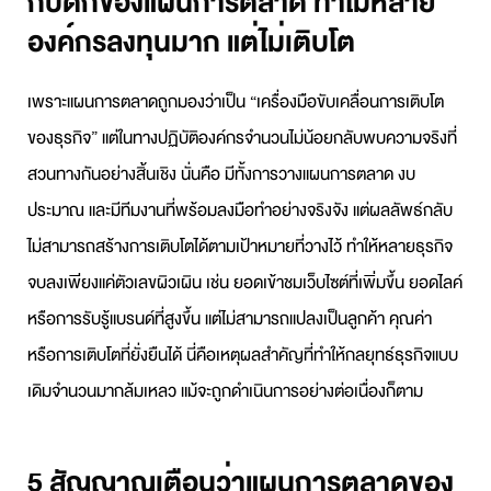
กับดักของแผนการตลาด ทำไมหลาย
องค์กรลงทุนมาก แต่ไม่เติบโต
เพราะ
แผนการตลาด
ถูกมองว่าเป็น “เครื่องมือขับเคลื่อนการเติบโต
ของธุรกิจ” แต่ในทางปฏิบัติองค์กรจำนวนไม่น้อยกลับพบความจริงที่
สวนทางกันอย่างสิ้นเชิง นั่นคือ มีทั้งการ
วางแผนการตลาด
งบ
ประมาณ และมีทีมงานที่พร้อมลงมือทำอย่างจริงจัง แต่ผลลัพธ์กลับ
ไม่สามารถสร้างการเติบโตได้ตามเป้าหมายที่วางไว้ ทำให้หลายธุรกิจ
จบลงเพียงแค่ตัวเลขผิวเผิน เช่น ยอดเข้าชมเว็บไซต์ที่เพิ่มขึ้น ยอดไลค์
หรือการรับรู้แบรนด์ที่สูงขึ้น แต่ไม่สามารถแปลงเป็นลูกค้า คุณค่า
หรือการเติบโตที่ยั่งยืนได้ นี่คือเหตุผลสำคัญที่ทำให้
กลยุทธ์ธุรกิจ
แบบ
เดิมจำนวนมากล้มเหลว แม้จะถูกดำเนินการอย่างต่อเนื่องก็ตาม
5 สัญญาณเตือนว่าแผนการตลาดของ