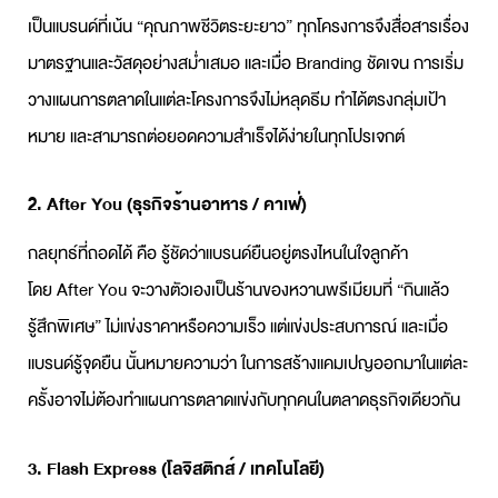
เป็นแบรนด์ที่เน้น “คุณภาพชีวิตระยะยาว” ทุกโครงการจึงสื่อสารเรื่อง
มาตรฐานและวัสดุอย่างสม่ำเสมอ และเมื่อ Branding ชัดเจน การเริ่ม
วางแผนการตลาด
ในแต่ละโครงการจึงไม่หลุดธีม ทำได้ตรงกลุ่มเป้า
หมาย และสามารถต่อยอดความสำเร็จได้ง่ายในทุกโปรเจกต์
2. After You (ธุรกิจร้านอาหาร / คาเฟ่)
กลยุทธ์ที่ถอดได้ คือ รู้ชัดว่าแบรนด์ยืนอยู่ตรงไหนในใจลูกค้า
โดย After You จะวางตัวเองเป็นร้านของหวานพรีเมียมที่ “กินแล้ว
รู้สึกพิเศษ” ไม่แข่งราคาหรือความเร็ว แต่แข่งประสบการณ์ และเมื่อ
แบรนด์รู้จุดยืน นั้นหมายความว่า ในการสร้างแคมเปญออกมาในแต่ละ
ครั้งอาจไม่ต้องทำ
แผนการตลาด
แข่งกับทุกคนในตลาดธุรกิจเดียวกัน
3. Flash Express (โลจิสติกส์ / เทคโนโลยี)