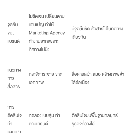
ไม่ชัดเจน เปลี่ยนตาม
จุดยืน
แคมเปญ ทำให้
มีจุดยืนชัด สื่อสารไปในทิศทาง
ของ
Marketing Agenc
y
เดียวกัน
แบรนด์
ทำงานยากเพราะ
ทิศทางไม่นิ่ง
แนวทาง
กระจัดกระจาย ขาด
สื่อสารสม่ำเสมอ สร้างภาพจำ
การ
เอกภาพ
ได้ต่อเนื่อง
สื่อสาร
การ
ตัดสินใจ
ทดลองแบบสุ่ม ทำ
ตัดสินใจบนพื้นฐาน
กลยุทธ์
ทำ
ตามเทรนด์
ธุรกิจ
ที่วางไว้
แคมเปญ