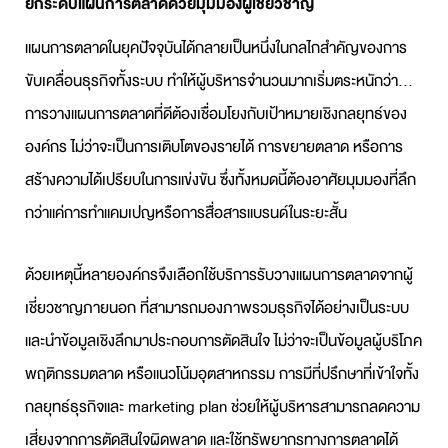
ยกระดับ
แผนการตลาด
ด้วยมุมมองผู้เชี่ยวชาญ
แผนการตลาด
ในยุคปัจจุบันได้กลายเป็นหนึ่งในกลไกสำคัญของการ
ขับเคลื่อนธุรกิจทั้งระบบ ทำให้ผู้บริหารจำนวนมากเริ่มตระหนักว่า…
การ
วางแผนการตลาด
ที่ดีต้องเชื่อมโยงกับเป้าหมายเชิงกลยุทธ์ของ
องค์กร ไม่ว่าจะเป็นการเติบโตของรายได้ การขยายตลาด หรือการ
สร้างความได้เปรียบในการแข่งขัน ซึ่งทั้งหมดนี้ต้องอาศัยมุมมองที่ลึก
กว่าแค่การทำแคมเปญหรือการสื่อสารแบรนด์ในระยะสั้น
ด้วยเหตุนี้หลายองค์กรจึงเลือกใช้บริการ
รับวางแผนการตลาด
จากผู้
เชี่ยวชาญภายนอก ที่สามารถมองภาพรวมธุรกิจได้อย่างเป็นระบบ
และนำข้อมูลเชิงลึกมาประกอบการตัดสินใจ ไม่ว่าจะเป็นข้อมูลผู้บริโภค
พฤติกรรมตลาด หรือแนวโน้มอุตสาหกรรม การมีที่ปรึกษาที่เข้าใจทั้ง
กลยุทธ์ธุรกิจและ
marketing plan
ช่วยให้ผู้บริหารสามารถลดความ
เสี่ยงจากการตัดสินใจผิดพลาด และใช้ทรัพยากรทางการตลาดได้