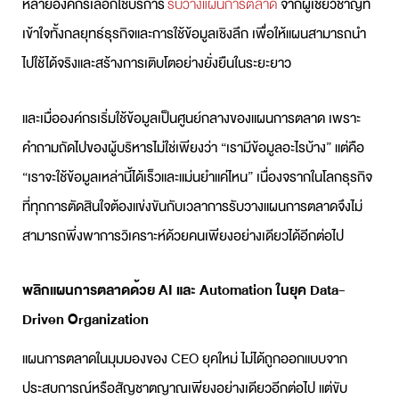
หลายองค์กรเลือกใช้บริการ
รับวางแผนการตลาด
จากผู้เชี่ยวชาญที่
เข้าใจทั้งกลยุทธ์ธุรกิจและการใช้ข้อมูลเชิงลึก เพื่อให้แผนสามารถนำ
ไปใช้ได้จริงและสร้างการเติบโตอย่างยั่งยืนในระยะยาว
และเมื่อองค์กรเริ่มใช้ข้อมูลเป็นศูนย์กลางของ
แผนการตลาด
เพราะ
คำถามถัดไปของผู้บริหารไม่ใช่เพียงว่า “เรามีข้อมูลอะไรบ้าง” แต่คือ
“เราจะใช้ข้อมูลเหล่านี้ได้เร็วและแม่นยำแค่ไหน” เนื่องจรากในโลกธุรกิจ
ที่ทุกการตัดสินใจต้องแข่งขันกับเวลาการ
รับวางแผนการตลาด
จึงไม่
สามารถพึ่งพาการวิเคราะห์ด้วยคนเพียงอย่างเดียวได้อีกต่อไป
พลิก
แผนการตลาด
ด้วย AI และ Automation ในยุค Data-
Driven Organization
แผนการตลาด
ในมุมมองของ CEO ยุคใหม่ ไม่ได้ถูกออกแบบจาก
ประสบการณ์หรือสัญชาตญาณเพียงอย่างเดียวอีกต่อไป แต่ขับ