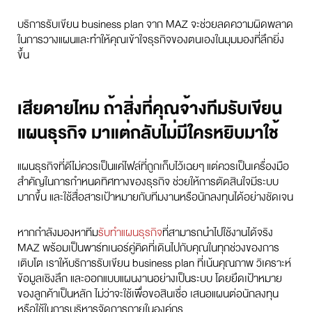
บริการรับเขียน business plan จาก MAZ จะช่วยลดความผิดพลาด
ในการวางแผนและทำให้คุณเข้าใจธุรกิจของตนเองในมุมมองที่ลึกยิ่ง
ขึ้น
เสียดายไหม ถ้าสิ่งที่คุณจ้างทีมรับเขียน
แผนธุรกิจ มาแต่กลับไม่มีใครหยิบมาใช้
แผนธุรกิจที่ดีไม่ควรเป็นแค่ไฟล์ที่ถูกเก็บไว้เฉยๆ แต่ควรเป็นเครื่องมือ
สำคัญในการกำหนดทิศทางของธุรกิจ ช่วยให้การตัดสินใจมีระบบ
มากขึ้น และใช้สื่อสารเป้าหมายกับทีมงานหรือนักลงทุนได้อย่างชัดเจน
หากกำลังมองหาทีม
รับทำแผนธุรกิจ
ที่สามารถนำไปใช้งานได้จริง
MAZ พร้อมเป็นพาร์ทเนอร์คู่คิดที่เดินไปกับคุณในทุกช่วงของการ
เติบโต เราให้บริการรับเขียน business plan ที่เน้นคุณภาพ วิเคราะห์
ข้อมูลเชิงลึก และออกแบบแผนงานอย่างเป็นระบบ โดยยึดเป้าหมาย
ของลูกค้าเป็นหลัก ไม่ว่าจะใช้เพื่อขอสินเชื่อ เสนอแผนต่อนักลงทุน
หรือใช้ในการบริหารจัดการภายในองค์กร