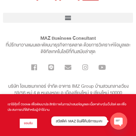
MAZ Business Consultant
ที่ปรึกษาวางแผนและพัฒนาธุรกิจการตลาด ด้วยการวิเคราะห์ข้อมูลและ
ดิจิทัลเทคโนโลยีที่ทันสมัยล่าสุด
บริษัท ไอเมซเมกเกอร์ จำกัด อาคาร IMZ Group บ้านสวนกลางเวียง
59/56 หมู่ 4 ต.หนองหอย อ.เมืองเชียงใหม่ จ.เชียงใหม่ 50000
เราใช้คุ๊กกี้ Cookie เพื่อพัฒนาประสิทธิภาพในการนำเสนอข้อมูลและเนื้อหาต่างๆในเว็บไซต์ และเพื่อ
099-136-8998
ประสบการณ์ที่ดีสำหรับผู้เข้าใช้งาน
สวัสดีค่ะ MAZ ยินดีให้บริการนะคะ
ยอมรับ
MAZ Business Consultant
| Copyrights © 2016 - 2024 All Rights
Reserved.
OPEN CH