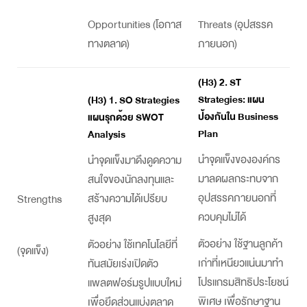
Opportunities (โอกาส
Threats (อุปสรรค
ทางตลาด)
ภายนอก)
(H3) 2. ST
Strategies: แผน
(H3) 1. SO Strategies
ป้องกันใน
Business
แผนรุกด้วย
SWOT
Plan
Analysis
นำจุดแข็งขององค์กร
นำจุดแข็งมาดึงดูดความ
มาลดผลกระทบจาก
สนใจของนักลงทุนและ
อุปสรรคภายนอกที่
สร้างความได้เปรียบ
Strengths
ควบคุมไม่ได้
สูงสุด
ตัวอย่าง ใช้ฐานลูกค้า
ตัวอย่าง ใช้เทคโนโลยีที่
(จุดแข็ง)
เก่าที่เหนียวแน่นมาทำ
ทันสมัยเร่งเปิดตัว
โปรแกรมสิทธิประโยชน์
แพลตฟอร์มรูปแบบใหม่
พิเศษ เพื่อรักษาฐาน
เพื่อยึดส่วนแบ่งตลาด