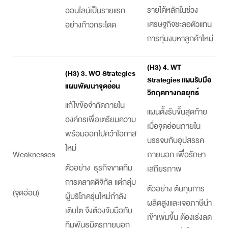
รายได้หลักในช่วง
ออนไลน์เป็นรายแรก
เศรษฐกิจชะลอตัวแทน
อย่างก้าวกระโดด
การทุ่มงบหาลูกค้าใหม่
(H3) 4. WT
(H3) 3. WO Strategies
Strategies แผนรับมือ
แผนพัฒนาจุดอ่อน
วิกฤตทางกลยุทธ์
แก้ไขข้อจำกัดภายใน
แผนตั้งรับขั้นสุดท้าย
องค์กรเพื่อเตรียมความ
เมื่อจุดอ่อนภายใน
พร้อมออกไปคว้าโอกาส
บรรจบกับอุปสรรค
ใหม่
Weaknesses
ภายนอก เพื่อรักษา
ตัวอย่าง ธุรกิจขาดทีม
เสถียรภาพ
การตลาดดิจิทัล แต่กลุ่ม
ตัวอย่าง ต้นทุนการ
(จุดอ่อน)
ผู้บริโภครุ่นใหม่กำลัง
ผลิตสูงและเจอภาษีนำ
เติบโต จึงต้องจับมือกับ
เข้าเพิ่มขึ้น ต้องเร่งลด
ทีมพันธมิตรภายนอก