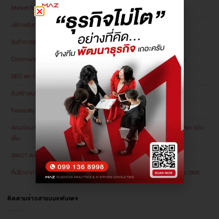
Market Research ใน Business Plan วิจัยตลาดอย่างไรให้แผนธุรกิจน่าเชื่อถือ
บริการรับทำ Agentic AI สำหรับองค์กรที่ต้องการลดงานซ้ำซ้อนของทีม
รับทำการตลาดออนไลน์ด้วย AI Automation ที่ส่งถูกคนถูกเวลา
Communication Plan กับ UGC Strategy ใช้คอนเทนต์จากลูกค้าสร้างยอดขาย
SEO และ GEO ต่างกันอย่างไร ธุรกิจต้องทำทั้งคู่ในปี 2026 หรือไม่
รับสร้างแบรนด์ให้แตกต่างจากคู่แข่ง ด้วย Brand Positioning ที่ชัดเจน
Feasibility Study ฉบับธุรกิจที่ขยายสาขา ต้องประเมินอะไรบ้าง
สอนเขียน Business Model Canvas เครื่องมือคิดธุรกิจก่อนเขียน Business Plan ฉบับ
เต็ม
SWOT Analysis ใน Business Plan วิเคราะห์อย่างไรให้ไม่ใช่แค่กรอกตาราง
ที่ปรึกษาการตลาดออนไลน์ vs Digital Marketing Agency จ้างใครดีกว่าสำหรับ SME
ติดตามข่าวสารบนแฟนเพจ