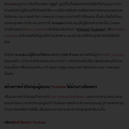
YouTube
(ยูทิวบ์) หรือที่นิยมเรียก “
ยูทูป
” ยูทูปเป็นเว็บไซต์คลังคลิปวิดีโอที่มีจำนวนมากกว่า
ล้านคลิปจากผู้ใช้งานที่อัปโหลดทั่วโลก ภายใต้การให้บริการฟรีและมีหลากหลายหมวดหมวด
ให้เลือกชม เช่น สารคดี กีฬา ภาพยนต์ การ์ตูน รายการทีวี วีดีโอเพลง เป็นต้น จึงเป็นที่นิยม
ของคนทุกเพศ ทุกวัย และนอกจากนี้
Youtube
ยังสนับสนุนให้ผู้ใช้งานสามารถเป็น Creator
นักสร้างสรรค์
วิดีโอบน Youtube
หรือที่นิยมเรียกกันว่า “
ยูทูปเบอร์ (Youtuber)
” เพื่อ
สร้างช่อง
(Channel)
อัปโหลดวิดีโอให้ผู้คนได้เข้าชมติดตาม และสร้างรายได้ให้กับผู้สร้างคลิปวีดีโออีก
ด้วย
ปัจจุบัน
Youtube มีผู้ใช้งานทั่วโลกมากกว่า 2,000 ล้านคน
และมีสถิติมีผู้เข้า
ชมคลิป YouTube
รวมมากถึง 1 ล้านกว่าชั่วโมงต่อวัน และมากกว่า 1,000 ล้านครั้ง/เดือน โดยส่วนใหญ่เป็นการ
รับชมเนื้อหาเพื่อความบันเทิง อาทิ เพลง การ์ตูน Vlog รายการโทรทัศน์ ละคร ภาพยนตร์
เป็นต้น
สร้างการเข้าถึงกลุ่มผู้ชมบน
Youtube
ได้ผ่านการโฆษณา
เพิ่มช่องการเข้าถึงกลุ่มเป้าหมายที่
เข้าชม Youtube ด้วยโฆษณา
นอกจากจะสามารถนำเสนอ
แบรนด์ ยังสามารถเข้าถึงกลุ่มผู้ชมที่กำลังต้องการสินค้า/บริการของคุณอยู่ สู่การคลิกเข้าชม
รายละเอียดหรือการสั่งซื้อ เพิ่มช่องทางการขาย และเข้าถึงกลุ่มลูกค้าได้มากขึ้น
บริการ
รับทำโฆษณา Youtube