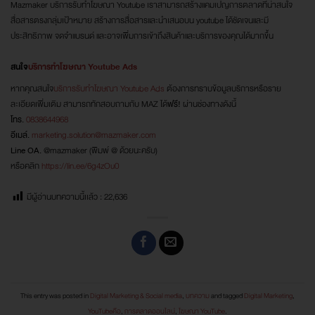
Mazmaker บริการรับทำโฆษณา Youtube เราสามารถสร้างแคมเปญการตลาดที่น่าสนใจ
สื่อสารตรงกลุ่มเป้าหมาย สร้างการสื่อสารและนำเสนอบน youtube ได้ชัดเจนและมี
ประสิทธิภาพ จดจำแบรนด์ และอาจเพิ่มการเข้าถึงสินค้าและบริการของคุณได้มากขึ้น
สนใจ
บริการทำโฆษณา Youtube Ads
หากคุณสนใจ
บริการรับทำโฆษณา Youtube Ads
ต้องการทราบข้อมูลบริการหรือราย
ละเอียดเพิ่มเติม สามารถทักสอบถามกับ MAZ ได้
ฟรี!
ผ่านช่องทางดังนี้
โทร.
0838644968
อีเมล์.
marketing.solution@mazmaker.com
Line OA.
@mazmaker (พิมพ์ @ ด้วยนะครับ)
หรือคลิก
https://lin.ee/6g4zOu0
มีผู้อ่านบทความนี้เเล้ว :
22,636
This entry was posted in
Digital Marketing & Social media
,
บทความ
and tagged
Digital Marketing
,
YouTubeคือ
,
การตลาดออนไลน์
,
โฆษณา YouTube
.