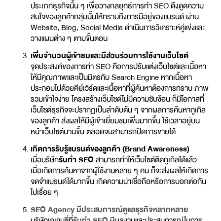
ประเภทธุรกิจนั้น ๆ เพื่อวางกลยุทธ์การทำ SEO ดึงดูดความ
สนใจของลูกค้ากลุ่มนั้นให้ทราบถึงการมีอยู่ของแบรนด์ ผ่าน
Website, Blog, Social Media ดำเนินการวิเคราะห์คู่แข่งและ
วางแผนต่าง ๆ ตามขั้นตอน
เพิ่มจำนวนผู้เข้าชมและมีส่วนร่วมการใช้งานเว็บไซต์
จุดประสงค์ของการทำ SEO คือการปรับแต่งเว็บไซต์และเนื้อหา
ให้มีคุณภาพและเป็นมิตรกับ Search Engine หากเนื้อหา
ประกอบไปด้วยคีย์เวิร์ดและเนื้อหาที่ผู้ค้นหาต้องการทราบ ภาพ
รวมเข้าใจง่าย โครงสร้างเว็บไซต์ไม่มีความซับซ้อน ก็มีโอกาสที่
เว็บไซต์ธุรกิจจะปรากฏเป็นลำดับต้น ๆ จากผลการค้นหากูเกิล
ของลูกค้า ส่งผลให้มีผู้เข้าเยี่ยมชมเพิ่มมากขึ้น ใช้เวลาอยู่บน
หน้าเว็บไซต์นานขึ้น ตลอดจนสามารถปิดการขายได้
เกิดการรับรู้แบรนด์ของลูกค้า (Brand Awareness)
เมื่อบริษัท
รับทำ SEO
สามารถทำให้เว็บไซต์ติดกูเกิลได้แล้ว
เมื่อเกิดการค้นหาจากผู้ใช้งานหลาย ๆ คน ก็จะส่งผลให้เกิดการ
จดจำแบรนด์ได้มากขึ้น เกิดความน่าเชื่อถือหรือการบอกต่อกัน
ไปเรื่อย ๆ
SEO Agency มีประสบการณ์ดูแลธุรกิจหลากหลาย
บริษัทเอเจนซี่ที่
รับทำ SEO
มีผลงานและประสบการณ์ในการ