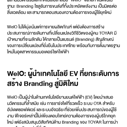
ผสานนวัตกรรมและเทคโนโลยีล้ำสมัย “WelO” จึงถือกำเนิดขึ้นใน
ฐานะ
Branding
โซลูชันการขนส่งที่ทั้งประหยัดพลังงาน เป็นมิตรต่อ
สิ่งแวดล้อม และสามารถตอบสนองความต้องการของผู้ใช้ยุคใหม่
WelO ไม่ได้มุ่งเน้นแค่การขายผลิตภัณฑ์ แต่ยังต้องการสร้าง
ประสบการณ์การเดินทางที่เปลี่ยนแปลงวิถีชีวิตของผู้คน TOYAR มี
เป้าหมายที่จะผลักดัน ให้กลายเป็นแบรนด์ (ฺ
Branding
) สัญลักษณ์
ของการเปลี่ยนแปลงที่ยั่งยืนในประเทศไทย พร้อมกับการตั้งมาตรฐาน
ใหม่ในอุตสาหกรรมมอเตอร์ไซค์ไฟฟ้า
WelO: ผู้นำเทคโนโลยี EV ที่ยกระดับการ
สร้าง Branding สู่มิติใหม่
WelO เป็นผู้นำในด้านเทคโนโลยียานยนต์ไฟฟ้า (EV) โดยนำเสนอ
นวัตกรรมที่ล้ำสมัย เช่น การชาร์จไฟที่รวดเร็ว ระบบ OTA สำหรับ
อัปเดตซอฟต์แวร์ และระบบอัจฉริยะที่ช่วยเพิ่มประสบการณ์ของผู้ใช้
งาน ฟีเจอร์เหล่านี้ไม่เพียงตอบโจทย์ความต้องการของผู้บริโภคยุค
ใหม่ แต่ยังสนับสนุนวิสัยทัศน์ด้าน
Branding
ของ TOYAR ในการนำ