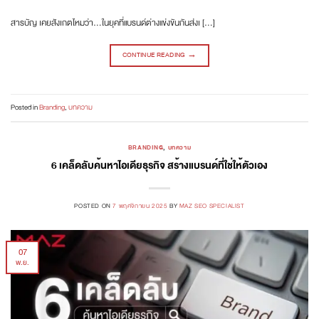
สารบัญ เคยสังเกตไหมว่า…ในยุคที่แบรนด์ต่างแข่งขันกันส่งเ […]
CONTINUE READING
→
Posted in
Branding
,
บทความ
BRANDING
,
บทความ
6 เคล็ดลับค้นหาไอเดียธุรกิจ สร้างแบรนด์ที่ใช่ให้ตัวเอง
POSTED ON
7 พฤศจิกายน 2025
BY
MAZ SEO SPECIALIST
07
พ.ย.