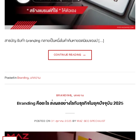
สารบัญ รับทำ branding กลายเป็นหนึ่งในคำค้นหายอดนิยมของป […]
CONTINUE READING
→
Posted in
Branding
,
บทความ
BRANDING
,
บทความ
Branding คืออะไร ส่งผลอย่างไรกับธุรกิจในยุคปัจจุบัน 2025
POSTED ON
31 ตุลาคม 2025
BY
MAZ SEO SPECIALIST