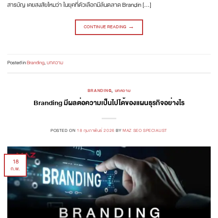
สารบัญ เคยสงสัยไหมว่า ในยุคที่ตัวเลือกมีล้นตลาด Brandin […]
CONTINUE READING
→
Posted in
Branding
,
บทความ
BRANDING
,
บทความ
Branding มีผลต่อความเป็นไปได้ของแผนธุรกิจอย่างไร
POSTED ON
18 กุมภาพันธ์ 2026
BY
MAZ SEO SPECIALIST
18
ก.พ.