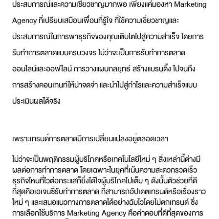
ประสบการณ์และความเชี่ยวชาญมากพอ เพียงแค่มองหา
Marketing
Agency
ที่เปรียบเสมือนเพื่อนที่รู้ใจ ที่ใช้ความเชี่ยวชาญและ
ประสบการณ์ในการพาธุรกิจของคุณเติบโตไปสู่ความสำเร็จ โดยการ
รับทำการตลาด
แบบครบวงจร ไม่ว่าจะเป็นการ
รับทำการตลาด
ออนไลน์
และออฟไลน์ การวางแผนกลยุทธ์ สร้างแบรนดิ้ง ไปจนถึง
การสร้างคอนเทนท์ให้น่าจดจำ และนำไปสู่กำไรและความสำเร็จแบบ
ประเมินผลได้จริง
เพราะเทรนด์การตลาดมีการเปลี่ยนแปลงอยู่ตลอดเวลา
ไม่ว่าจะเป็นพฤติกรรมผู้บริโภคหรือเทคโนโลยีใหม่ ๆ สิ่งเหล่านี้ต่างมี
ผลต่อการทำการตลาด โดยเฉพาะในยุคที่เน้นความสะดวกรวดเร็ว
ธุรกิจไหนที่ไวต่อกระแสก็ยิ่งได้ใจผู้บริโภคไปเต็ม ๆ ดังนั้นตัวช่วยที่ดี
ที่สุดคือเอเจนซี่
รับทำการตลาด
ที่สามารถอัปเดตเทรนด์หรือเรื่องราว
ใหม่ ๆ และเสนอแนวทางการตลาดได้อย่างฉับไวโดยไม่ตกเทรนด์ ซึ่ง
การเลือกใช้บริการ
Marketing Agency
คือคำตอบที่ดีที่สุดของการ