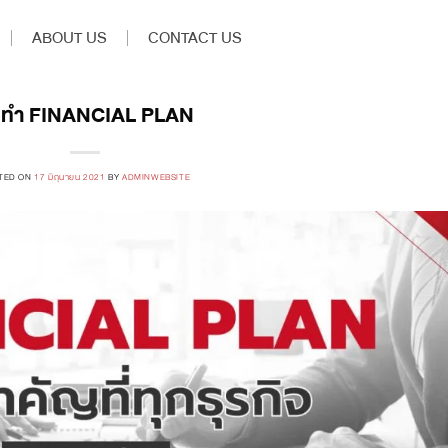
ABOUT US
CONTACT US
บทำ FINANCIAL PLAN
TED ON
17 มิถุนายน 2021
BY
ADMINWEBSITE