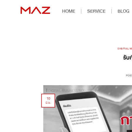
HOME
SERVICE
BLOG
DIGITAL M
รับ
POS
10
มิ.ย.