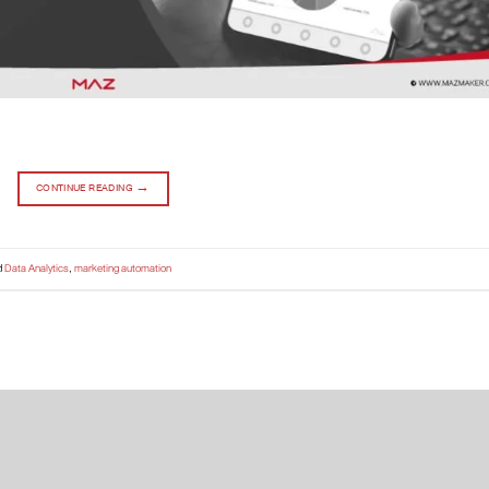
CONTINUE READING
→
d
Data Analytics
,
marketing automation