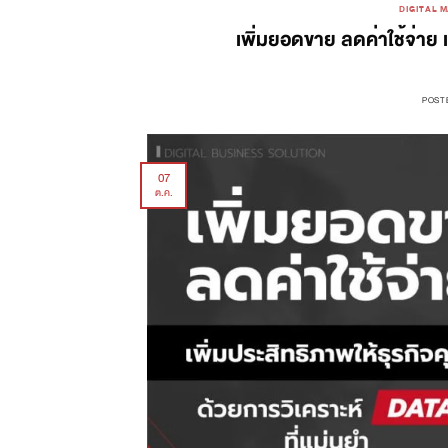
DIGITAL M
เพิ่มยอดขาย ลดค่าใช้จ่าย 
POST
07
ต.ค.