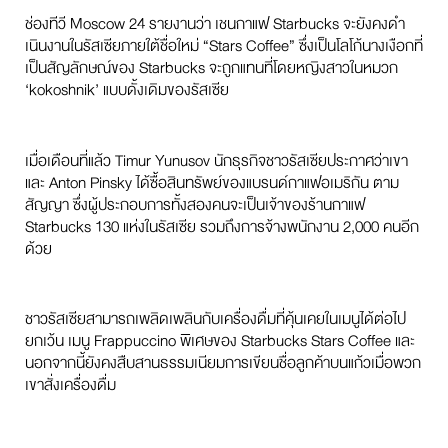
ช่องทีวี Moscow 24 รายงานว่า เชนกาแฟ Starbucks จะยังคงดํา
เนินงานในรัสเซียภายใต้ชื่อใหม่ “Stars Coffee” ซึ่งเป็นโลโก้นางเงือกที่
เป็นสัญลักษณ์ของ Starbucks จะถูกแทนที่โดยหญิงสาวในหมวก
‘kokoshnik’ แบบดั้งเดิมของรัสเซีย
เมื่อเดือนที่แล้ว Timur Yunusov นักธุรกิจชาวรัสเซียประกาศว่าเขา
และ Anton Pinsky ได้ซื้อสินทรัพย์ของแบรนด์กาแฟอเมริกัน ตาม
สัญญา ซึ่งผู้ประกอบการทั้งสองคนจะเป็นเจ้าของร้านกาแฟ
Starbucks 130 แห่งในรัสเซีย รวมถึงการจ้างพนักงาน 2,000 คนอีก
ด้วย
ชาวรัสเซียสามารถเพลิดเพลินกับเครื่องดื่มที่คุ้นเคยในเมนูได้ต่อไป
ยกเว้น เมนู Frappuccino พิเศษของ Starbucks Stars Coffee และ
นอกจากนี้ยังคงสืบสานธรรมเนียมการเขียนชื่อลูกค้าบนแก้วเมื่อพวก
เขาสั่งเครื่องดื่ม