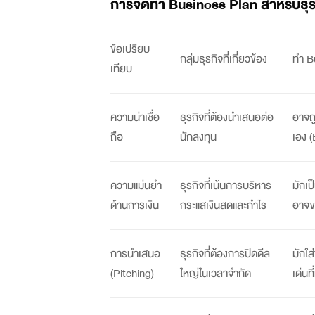
การจัดทำ
Business Plan
สำหรับธุ
ข้อเปรียบ
กลุ่มธุรกิจที่เกี่ยวข้อง
ทำ
B
เทียบ
ความน่าเชื่อ
ธุรกิจที่ต้องนำเสนอต่อ
อาจถ
ถือ
นักลงทุน
เอง (
ความแม่นยำ
ธุรกิจที่เน้นการบริหาร
มักเ
ด้านการเงิน
กระแสเงินสดและกำไร
อาจข
การนำเสนอ
ธุรกิจที่ต้องการปิดดีล
มักใส
(Pitching)
ใหญ่ในเวลาจำกัด
เด่นท