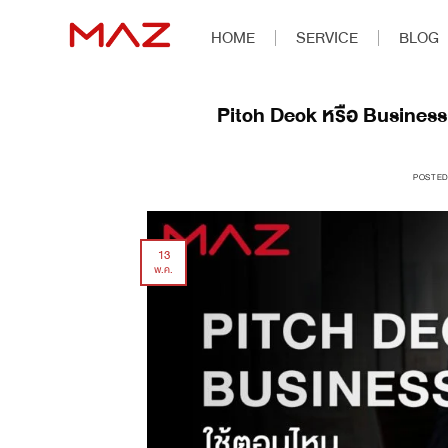
HOME
SERVICE
BLOG
Pitch Deck หรือ Business 
POSTE
13
พ.ค.