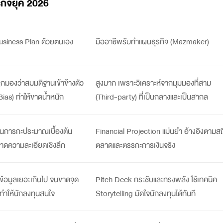
รกิจยุค 2026
usiness Plan
ด้วยตนเอง
มืออาชีพ
รับทำแผนธุรกิจ
(Mazmaker)
ูกมองว่าสมมติฐานเข้าข้างตัว
สูงมาก เพราะวิเคราะห์จากมุมมองที่สาม
Bias) ทำให้ขาดน้ำหนัก
(Third-party) ที่เป็นกลางและเป็นสากล
ป็นการกะประมาณเบื้องต้น
Financial Projection แม่นยำ อ้างอิงตามสถ
าดความละเอียดเชิงลึก
ตลาดและตรรกะการเงินจริง
่ข้อมูลเยอะเกินไป จนขาดจุด
Pitch Deck
กระชับและทรงพลัง ใช้เทคนิค
ี่ทำให้นักลงทุนสนใจ
Storytelling มัดใจนักลงทุนได้ทันที