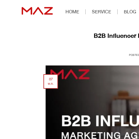
HOME
SERVICE
BLOG
B2B Influencer 
POSTE
07
พ.ค.