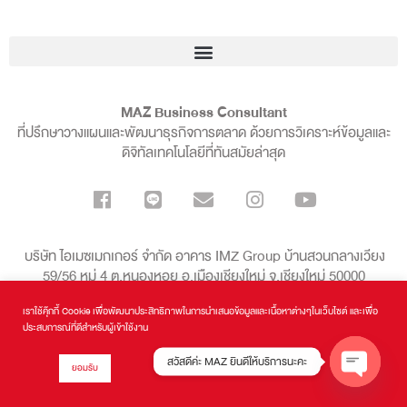
MAZ Business Consultant
ที่ปรึกษาวางแผนและพัฒนาธุรกิจการตลาด ด้วยการวิเคราะห์ข้อมูลและ
ดิจิทัลเทคโนโลยีที่ทันสมัยล่าสุด
บริษัท ไอเมซเมกเกอร์ จำกัด อาคาร IMZ Group บ้านสวนกลางเวียง
59/56 หมู่ 4 ต.หนองหอย อ.เมืองเชียงใหม่ จ.เชียงใหม่ 50000
เราใช้คุ๊กกี้ Cookie เพื่อพัฒนาประสิทธิภาพในการนำเสนอข้อมูลและเนื้อหาต่างๆในเว็บไซต์ และเพื่อ
099-136-8998
ประสบการณ์ที่ดีสำหรับผู้เข้าใช้งาน
สวัสดีค่ะ MAZ ยินดีให้บริการนะคะ
ยอมรับ
MAZ Business Consultant
| Copyrights © 2016 - 2024 All Rights
Reserved.
OPEN CH