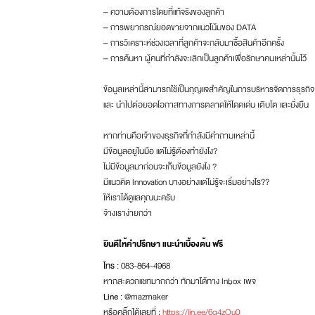
– ความต้องการโดยที่แท้จริงของลูกค้า
– การพยากรณ์ยอดขายจากแนวโน้มของ DATA
– การวิเคราะห์ช่วงเวลาที่ลูกค้าจะกลับมาซื้อสินค้าอีกครั้ง
– การค้นหา ผู้คนที่กำลังจะเลิกเป็นลูกค้าเพื่อรักษาคนเหล่านั้นไว้
ข้อมูลเหล่านี้สามารถใช้เป็นกุญแจสำคัญในการบริหารจัดการธุรกิจ
และ นำไปต่อยอดโอกาสทางการตลาดให้โดดเด่น เติบโต และยั่งยืน
หากท่านคือเจ้าของธุรกิจที่กำลังมีคำถามเหล่านี้
มีข้อมูลอยู่ในมือ แต่ไม่รู้ต้องทำยังไง?
ไม่มีข้อมูลมาก่อนจะเก็บข้อมูลยังไง ?
มีแนวคิด Innovation บางอย่างแต่ไม่รู้จะเริ่มอย่างไร??
ให้เราได้ดูแลคุณนะครับ
จ้างเราง่ายกว่า
ยินดีให้คำปรึกษา แนะนำเบื้องต้น ฟรี
โทร :
083-864-4968
หากสะดวกแชทมากกว่า ทักมาได้ทาง Inbox เพจ
Line :
@mazmaker
หรือคลิ๊กได้เลยที่ :
https://lin.ee/6g4zOu0