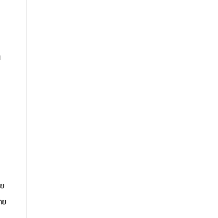
น
าย
ลาย