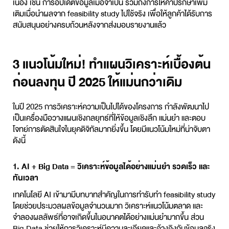
เนื่อง เช่น การอัปเดตข้อมูลเมื่อจำเป็น รวมถึงการให้คำปรึกษาเพิ่ม
เติมเมื่อนำผลจาก
feasibility study
ไปใช้จริง เพื่อให้ลูกค้าได้รับการ
สนับสนุนอย่างครบถ้วนหลังจากส่งมอบรายงานแล้ว
3 แนวโน้มใหม่! ทำแผนวิเคราะห์เบื้องต้น
ก่อนลงทุน ปี 2025 ให้แม่นกว่าเดิม
ในปี 2025 การวิเคราะห์ความเป็นไปได้ของโครงการ กำลังพัฒนาไป
เป็นเครื่องมือวางแผนเชิงกลยุทธ์ที่ให้ข้อมูลเชิงลึก แม่นยำ และตอบ
โจทย์การตัดสินใจในยุคดิจิทัลมากยิ่งขึ้น โดยมีแนวโน้มใหม่ที่น่าจับตา
ดังนี้
1. AI + Big Data = วิเคราะห์ข้อมูลได้อย่างแม่นยำ รวดเร็ว และ
ทันเวลา
เทคโนโลยี AI เข้ามามีบทบาทสำคัญในการทำ
รับทำ feasibility study
โดยช่วยประมวลผลข้อมูลจำนวนมาก วิเคราะห์แนวโน้มตลาด และ
จำลองผลลัพธ์ที่อาจเกิดขึ้นในอนาคตได้อย่างแม่นยำมากขึ้น ส่วน
Big Data ช่วยให้การวิเคราะห์มีความละเอียดและอ้างอิงกับข้อมูลจริง