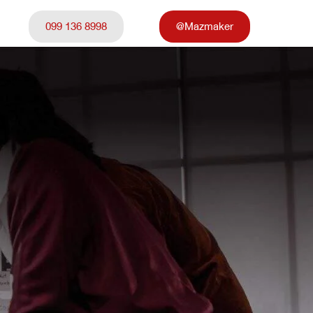
099 136 8998
@Mazmaker