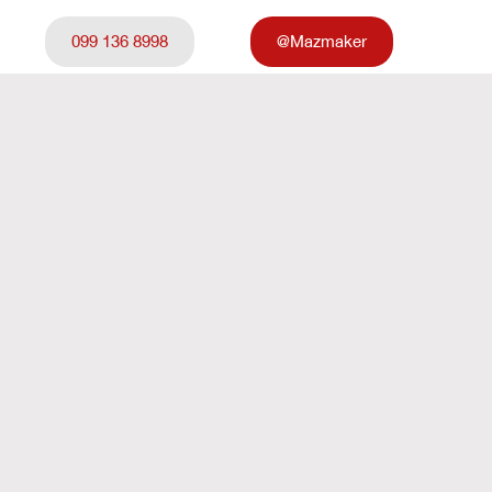
099 136 8998
@Mazmaker