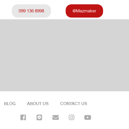
099 136 8998
@Mazmaker
BLOG
ABOUT US
CONTACT US