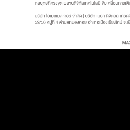
กลยุทธ์ที่ตรงจุด ผสานดิจิทัลเทคโนโลยี ขับเคลื่อนการเติ
บริษัท ไอเมซเมกเกอร์ จำกัด | บริษัท เมธา ดิจิตอล เทรดด
59/56 หมู่ที่ 4 ตำบลหนองหอย อำเภอเมืองเชียงใหม่ จ.เ
MAZ