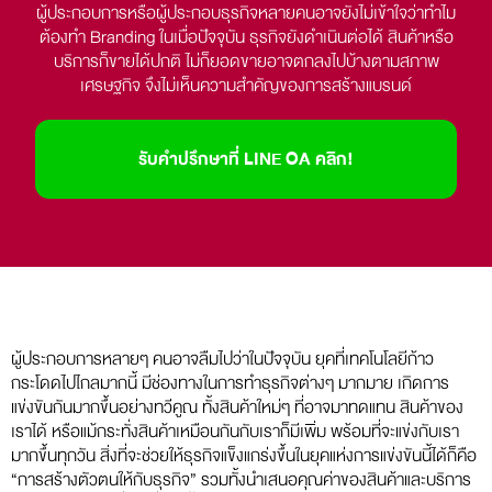
ผู้ประกอบการหรือผู้ประกอบธุรกิจหลายคนอาจยังไม่เข้าใจว่าทำไม
ต้อง
ทำ Branding
ในเมื่อปัจจุบัน ธุรกิจยังดำเนินต่อได้ สินค้าหรือ
บริการก็ขายได้ปกติ ไม่ก็ยอดขายอาจตกลงไปบ้างตามสภาพ
เศรษฐกิจ จึงไม่เห็นความสำคัญของการสร้างแบรนด์
รับคำปรึกษาที่ LINE OA คลิก!
ผู้ประกอบการหลายๆ คนอาจลืมไปว่าในปัจจุบัน ยุคที่เทคโนโลยีก้าว
กระโดดไปไกลมากนี้ มีช่องทางในการทำธุรกิจต่างๆ มากมาย เกิดการ
แข่งขันกันมากขึ้นอย่างทวีคูณ ทั้งสินค้าใหม่ๆ ที่อาจมาทดแทน สินค้าของ
เราได้ หรือแม้กระทั่งสินค้าเหมือนกันกับเราก็มีเพิ่ม พร้อมที่จะแข่งกับเรา
มากขึ้นทุกวัน สิ่งที่จะช่วยให้ธุรกิจแข็งแกร่งขึ้นในยุคแห่งการแข่งขันนี้ได้ก็คือ
“การสร้างตัวตนให้กับธุรกิจ” รวมทั้งนำเสนอคุณค่าของสินค้าและบริการ