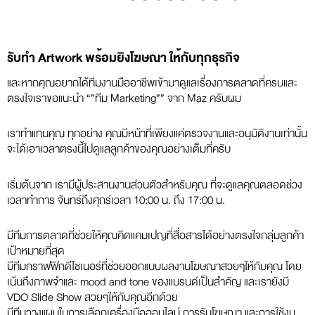
รับทำ Artwork พร้อมยิงโฆษณา ให้กับทุกธุรกิจ
และหากคุณอยากได้ทีมงานมืออาชีพเข้ามาดูแลเรื่องการตลาดที่ครบและ
ตรงใจเราขอแนะนำ “”ทีม Marketing”” จาก Maz ครับผม
เราทำแทนคุณ ทุกอย่าง คุณมีหน้าที่เพียงแค่ตรวจงานและอนุมัติงานเท่านั้น
จะได้เอาเวลาตรงนี้ไปดูแลลูกค้าของคุณอย่างเต็มที่ครับ
เริ่มต้นจาก เรามีผู้ประสานงานส่วนตัวสำหรับคุณ ที่จะดูแลคุณตลอดช่วง
เวลาทำการ จันทร์ถึงศุกร์เวลา 10:00 น. ถึง 17:00 น.
มีทีมการตลาดที่ช่วยให้คุณคิดแคมเปญที่สื่อสารได้อย่างตรงใจกลุ่มลูกค้า
เป้าหมายที่สุด
มีทีมกราฟฟิกดีไซเนอร์ที่ช่วยออกแบบผลงานโฆษณาสวยๆให้กับคุณ โดย
เน้นถึงภาพจำและ mood and tone ของแบรนด์เป็นสำคัญ และเรายังมี
VDO Slide Show สวยๆให้กับคุณอีกด้วย
มีทีมวางแผนในการเลือกเครื่องมือออนไลน์ การรันโฆษณา และการใช้งบ