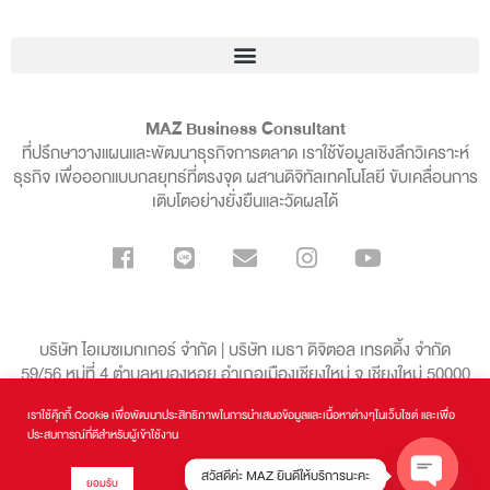
MAZ Business Consultant
ที่ปรึกษาวางแผนและพัฒนาธุรกิจการตลาด เราใช้ข้อมูลเชิงลึกวิเคราะห์
ธุรกิจ เพื่อออกแบบกลยุทธ์ที่ตรงจุด ผสานดิจิทัลเทคโนโลยี ขับเคลื่อนการ
เติบโตอย่างยั่งยืนและวัดผลได้
บริษัท ไอเมซเมกเกอร์ จำกัด | บริษัท เมธา ดิจิตอล เทรดดิ้ง จำกัด
59/56 หมู่ที่ 4 ตำบลหนองหอย อำเภอเมืองเชียงใหม่ จ.เชียงใหม่ 50000
เราใช้คุ๊กกี้ Cookie เพื่อพัฒนาประสิทธิภาพในการนำเสนอข้อมูลและเนื้อหาต่างๆในเว็บไซต์ และเพื่อ
099-136-8998
ประสบการณ์ที่ดีสำหรับผู้เข้าใช้งาน
สวัสดีค่ะ MAZ ยินดีให้บริการนะคะ
ยอมรับ