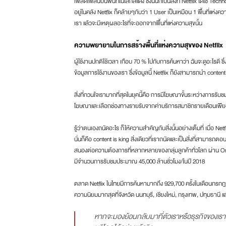
เพลิดเพลินบนพื้นที่ในโลกสีแดง ซึ่งนั่นก็เป็นสิ่งที่ Netflix ได้ใช้ 
อยู่ในคลัง Netflix ก็คล้ายๆกับว่า 1 User เป็นเหมือน 1 พื้นที่แห่ง
เรา แล้วจะมีเหตุผลอะไรที่จะออกจากพื้นที่แห่งความสุขนั้น
ความพยายามในการสร้างพื้นที่แห่งความสุขของ
Netflix
ผู้ใช้งานปกติใช้เวลา เกือบ 70 % ไปกับการค้นหาว่า ฉันจะดูอะไรดี ซ
ข้อมูลการใช้งานของเรา ซึ่งข้อมูลนี้ Netflix ก็ยังสามารถนำ content ท
สิ่งที่กวนใจเรามากที่สุดในยุคนี้คือ การมีโฆษณาขั้นระหว่างการรั
โฆษณาและเลือกช่องทางรายรับจากค่าบริการสมาชิกรายเดือนเพียงช่อ
รู้ว่าตนเองถนัดอะไร ก็ให้ความสำคัญกับสิ่งนั้นอย่างเต็มที่ เมื่อ Net
นั่นก็คือ content is king สิ่งเดียวที่เราถนัดและเป็นสิ่งที่สามารถ
สนองต่อความต้องการที่หลากหลายของกลุ่มลูกค้าทั่วโลก ผ่าน Origin
มีจำนวนการรับชมประมาณ 45,000 ล้านชั่วโมง/ในปี 2018
ตลาด Netflix ในไทยมีการค้นหามากถึง 929,700 ครั้งในเดือนกรกฎาคม
ความนิยมมากสุดที่จังหวัด นนทบุรี, เชียงใหม่, กรุงเทพ, ปทุมธานี
หากจะมองย้อนกลับมาที่ตัวเราหรือธุรกิจของเรา