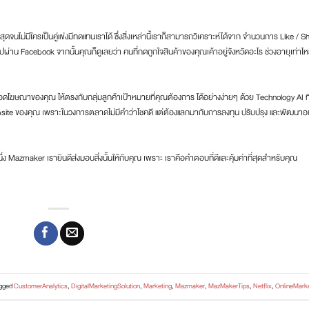
่สุดจนไม่มีใครเป็นคู่แข่งมีทดแทนเราได้ ซึ่งสิ่งเหล่านี้เราก็สามารถวิเคราะห์ได้จาก จำนวนการ Like / S
ผ่าน Facebook จากนั้นคุณก็ดูเลยว่า คนที่กดถูกใจสินค้าของคุณเค้าอยู่จังหวัดอะไร ช่วงอายุเท่าไห
แอดโฆษณาของคุณ ให้ตรงกับกลุ่มลูกค้าเป้าหมายที่คุณต้องการ ได้อย่างง่ายๆ ด้วย Technology AI ท
bsite ของคุณ เพราะในวงการตลาดไม่มีคำว่าโชคดี แต่ต้องแลกมากับการลงทุน ปรับปรุง และพัฒนาอ
 Mazmaker เรายินดีส่งมอบสิ่งนั้นให้กับคุณ เพราะ เราคือคำตอบที่ดีและคุ้มค่าที่สุดสำหรับคุณ
agged
CustomerAnalytics
,
DigitalMarketingSolution
,
Marketing
,
Mazmaker
,
MazMakerTips
,
Netflix
,
OnlineMarke