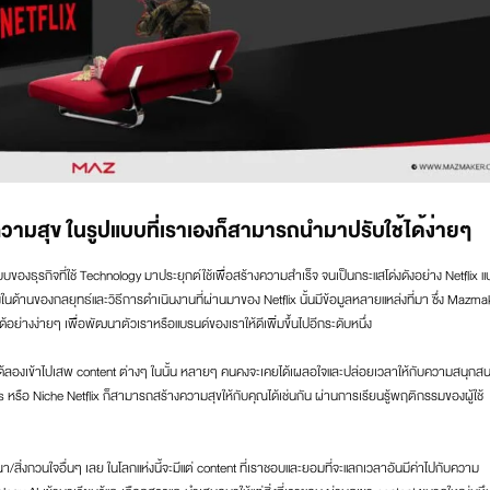
งความสุข ในรูปแบบที่เราเองก็สามารถนำมาปรับใช้ได้ง่ายๆ
งธุรกิจที่ใช้ Technology มาประยุกต์ใช้เพื่อสร้างความสำเร็จ จนเป็นกระแสโด่งดังอย่าง Netflix แ
มองในด้านของกลยุทธ์และวิธีการดำเนินงานที่ผ่านมาของ Netflix นั้นมีข้อมูลหลายแหล่งที่มา ซึ่ง Mazma
้อย่างง่ายๆ เพื่อพัฒนาตัวเราหรือแบรนด์ของเราให้ดีเพิ่มขึ้นไปอีกระดับหนึ่ง
คุณได้ลองเข้าไปเสพ content ต่างๆ ในนั้น หลายๆ คนคงจะเคยได้เผลอใจและปล่อยเวลาให้กับความสนุกส
s หรือ Niche Netflix ก็สามารถสร้างความสุขให้กับคุณได้เช่นกัน ผ่านการเรียนรู้พฤติกรรมของผู้ใช้
โฆษณา/สิ่งกวนใจอื่นๆ เลย ในโลกแห่งนี้จะมีแต่ content ที่เราชอบและยอมที่จะแลกเวลาอันมีค่าไปกับความ