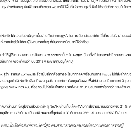
Technology AI เข้ามาเรียนรู้และเลือกสรรและนำเสนอมาให้แต่สิ่งที่เราชอบ ผ่านภูเขา content ขนาดใหญ่มหึม
ความสุข สำหรับคนๆ นั้นเพียงคนเดียวเลย พอเราได้มีพื้นที่แห่งความสุขที่เต็มไปด้วยสิ่งที่เราชอบ ในโลก
ึ่ง Netflix ได้ตอบสนองปัญหานั้นผ่าน Technology AI ในการเลือกสรรมาให้แต่สิ่งที่เราสนใจ ผ่านประวั
ี่เราสนใจส่งไปให้กับผู้ใช้งานรายอื่นๆ ที่มีบุคลิกเหมือนเราได้อีกด้วย
บชม ทำให้ผู้ใช้งานหมดอารมณ์ในการเสพ content นั้นๆ ไป Netflix เลือกที่จะไม่แสวงหากำไรจากการขาย
งทางเดียว (ถึงแม้ว่าในปี 2019 จะยังขาดทุนอยู่ก็ตาม)
flix รู้ว่า เราถนัด content และรู้ว่าผู้บริโภคต้องการอะไรมากที่สุด พร้อมกับการ Focus ไปที่สิ่งสำคัญ
ตอบสนองลูกค้าได้ Netflix เลือกที่จะลงทุนสร้าง content ด้วยทุนตัวเอง เพื่อให้สามารถมี content ดีๆ 
al Netflix กว่า 400 เรื่อง รวมไปถึงมีซับไตเติ้ล มากถึง 20 ภาษา มีสมาชิกทั่วโลกกว่า 109 ล้านคน
ที่ผ่านมา ซึ่งผู้ใช้งานส่วนใหญ่จะดู Netflix ผ่านเท็บเล็ต+TV มีการใช้งานผ่านมือถือเพียง 21 % โ
 และภูเก็ต ตามลำดับ และมีการใช้งานมากที่สุดในช่วง 30 ธันวาคม 2561 -5 มกราคม 2562 ที่ผ่านมา
 ตอนนี้อะไรคือสิ่งที่เราถนัดที่สุด และสามารถตอบสนองต่อความต้องการของผู้