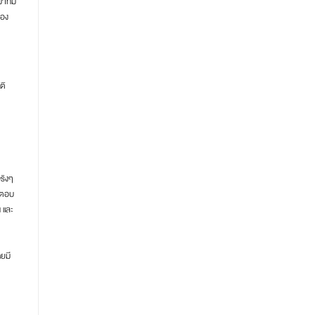
าที่มี
ของ
ติ
จริงๆ
มาตอบ
 และ
ดยมี