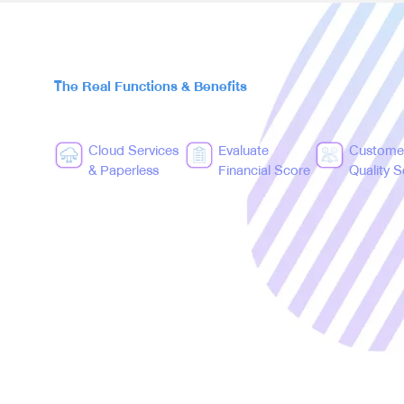
The Real Functions & Benefits
Cloud Services
Evaluate
Custome
& Paperless
Financial Score
Quality 