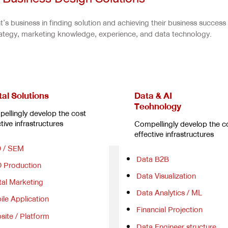
’s business in finding solution and achieving their business success
rategy, marketing knowledge, experience, and data technology.
tal Solutions
Data & AI
Technology
ellingly develop the cost
tive infrastructures
Compellingly develop the c
effective infrastructures
 / SEM
Data B2B
 Production
Data Visualization
tal Marketing
Data Analytics / ML
le Application
Financial Projection
site / Platform
Data Engineer structure