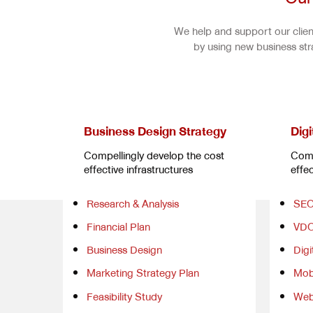
We help and support our client
by using new business st
Business Design Strategy
Digi
Compellingly develop the cost
Comp
effective infrastructures
effec
Research & Analysis
SEO
Financial Plan
VDO
Business Design
Digi
Marketing Strategy Plan
Mobi
Feasibility Study
Web