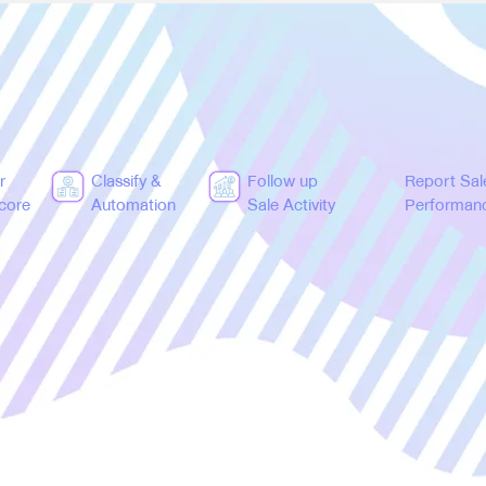
r
Classify &
Follow up
Report Sal
Score
Automation
Sale Activity
Performan