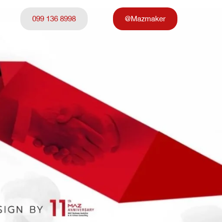
099 136 8998
@Mazmaker