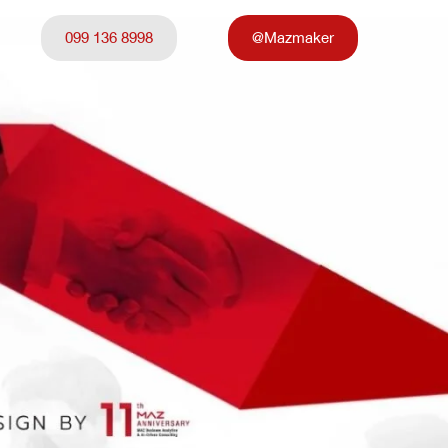
099 136 8998
@Mazmaker